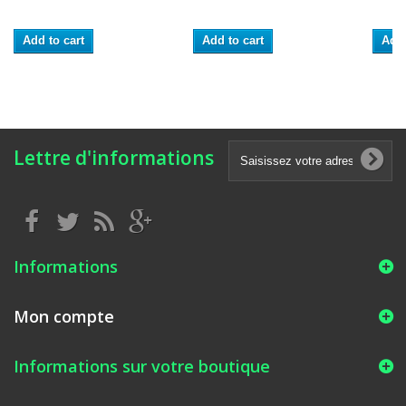
Add to cart
Add to cart
Add 
Lettre d'informations
Informations
Mon compte
Informations sur votre boutique