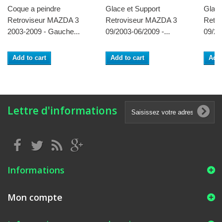
Coque a peindre
Glace et Support
Glace
Retroviseur MAZDA 3
Retroviseur MAZDA 3
Retr
2003-2009 - Gauche...
09/2003-06/2009 -...
09/20
Add to cart
Add to cart
Add 
Lettre d'informations
Informations
Mon compte